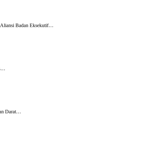
 Aliansi Badan Eksekutif…
is…
tan Darat…