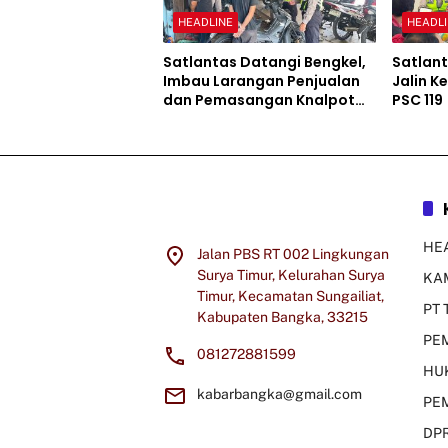
HEADLINE
HEADL
Satlantas Datangi Bengkel,
Satlant
Imbau Larangan Penjualan
Jalin K
dan Pemasangan Knalpot
PSC 119
Brong
HE
Jalan PBS RT 002 Lingkungan
Surya Timur, Kelurahan Surya
KA
Timur, Kecamatan Sungailiat,
PT 
Kabupaten Bangka, 33215
PE
081272881599
HU
kabarbangka@gmail.com
PE
DP