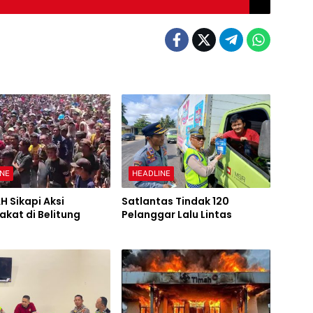
INE
HEADLINE
H Sikapi Aksi
Satlantas Tindak 120
kat di Belitung
Pelanggar Lalu Lintas