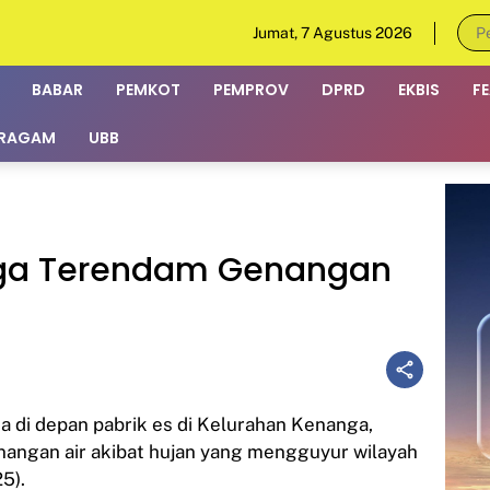
Jumat, 7 Agustus 2026
BABAR
PEMKOT
PEMPROV
DPRD
EKBIS
F
RAGAM
UBB
nga Terendam Genangan
 di depan pabrik es di Kelurahan Kenanga,
angan air akibat hujan yang mengguyur wilayah
25).