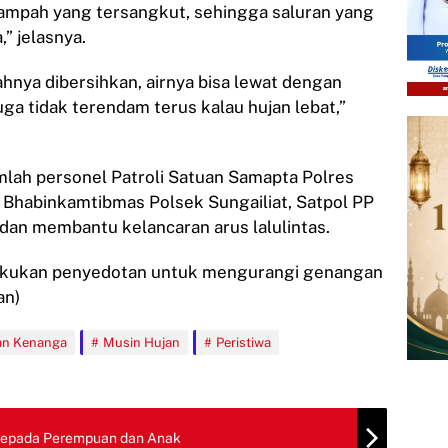
sampah yang tersangkut, sehingga saluran yang
” jelasnya.
pahnya dibersihkan, airnya bisa lewat dengan
uga tidak terendam terus kalau hujan lebat,”
mlah personel Patroli Satuan Samapta Polres
, Bhabinkamtibmas Polsek Sungailiat, Satpol PP
an membantu kelancaran arus lalulintas.
lakukan penyedotan untuk mengurangi genangan
an)
an Kenanga
Musin Hujan
Peristiwa
Kepada Perempuan dan Anak