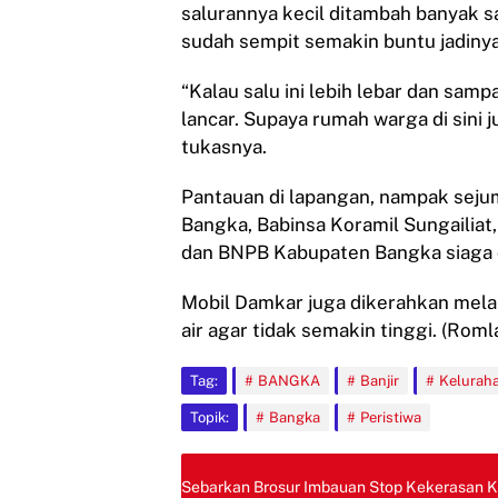
salurannya kecil ditambah banyak 
sudah sempit semakin buntu jadinya,
“Kalau salu ini lebih lebar dan sam
lancar. Supaya rumah warga di sini j
tukasnya.
Pantauan di lapangan, nampak seju
Bangka, Babinsa Koramil Sungailiat
dan BNPB Kabupaten Bangka siaga d
Mobil Damkar juga dikerahkan me
air agar tidak semakin tinggi. (Roml
Tag:
BANGKA
Banjir
Kelurah
Topik:
Bangka
Peristiwa
Sebarkan Brosur Imbauan Stop Kekerasan 