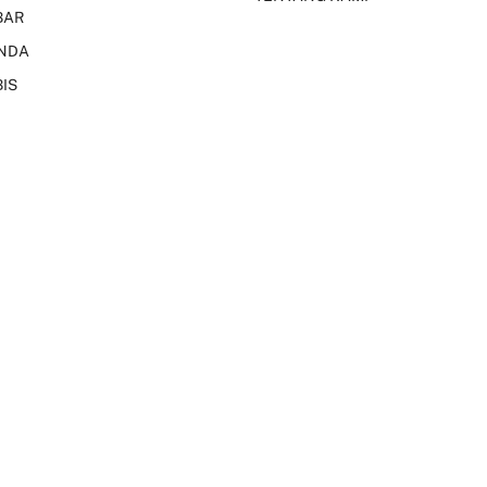
BAR
NDA
IS