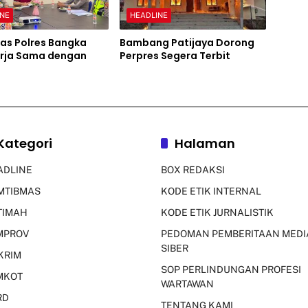
INE
HEADLINE
as Polres Bangka
Bambang Patijaya Dorong
erja Sama dengan
Perpres Segera Terbit
Kategori
Halaman
ADLINE
BOX REDAKSI
MTIBMAS
KODE ETIK INTERNAL
TIMAH
KODE ETIK JURNALISTIK
MPROV
PEDOMAN PEMBERITAAN MEDI
SIBER
KRIM
SOP PERLINDUNGAN PROFESI
MKOT
WARTAWAN
RD
TENTANG KAMI