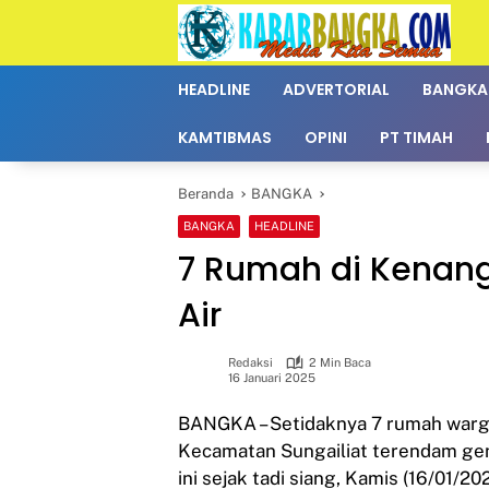
Langsung
ke
konten
HEADLINE
ADVERTORIAL
BANGKA
KAMTIBMAS
OPINI
PT TIMAH
Beranda
BANGKA
BANGKA
HEADLINE
7 Rumah di Kena
Air
Redaksi
2 Min Baca
16 Januari 2025
BANGKA – Setidaknya 7 rumah warga
Kecamatan Sungailiat terendam gen
ini sejak tadi siang, Kamis (16/01/20