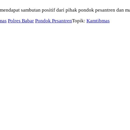
 mendapat sambutan positif dari pihak pondok pesantren dan ma
mas
Polres Babar
Pondok Pesantren
Topik:
Kamtibmas