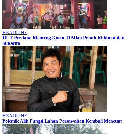
HEADLINE
HUT Perdana Klenteng Kwan Ti Miau Penuh Khidmat dan
Sukacita
HEADLINE
Polemik Alih Fungsi Lahan Persawahan Kembali Mencuat