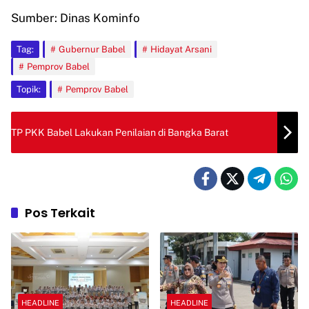
Sumber: Dinas Kominfo
Tag:
Gubernur Babel
Hidayat Arsani
Pemprov Babel
Topik:
Pemprov Babel
TP PKK Babel Lakukan Penilaian di Bangka Barat
Pos Terkait
HEADLINE
HEADLINE