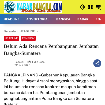
Langsung
ke
konten
HEADLINE
ADVERTORIAL
BANGKA
BABAR
PEMK
Beranda
HEADLINE
HEADLINE
PEMPROV
Belum Ada Rencana Pembangunan Jembatan
Bangka-Sumatera
Redaksi
1 Min Baca
22 Juni 2025
PANGKALPINANG – Gubernur Kepulauan Bangka
Belitung, Hidayat Arsani menegaskan, hingga saat
ini belum ada rencana konkret maupun komitmen
bersama dalam hal Pembangunan jembatan
penghubung antara Pulau Bangka dan Sumatera
(Batera).