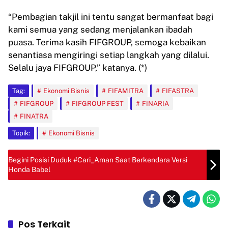
“Pembagian takjil ini tentu sangat bermanfaat bagi
kami semua yang sedang menjalankan ibadah
puasa. Terima kasih FIFGROUP, semoga kebaikan
senantiasa mengiringi setiap langkah yang dilalui.
Selalu jaya FIFGROUP,” katanya. (*)
Tag:
Ekonomi Bisnis
FIFAMITRA
FIFASTRA
FIFGROUP
FIFGROUP FEST
FINARIA
FINATRA
Topik:
Ekonomi Bisnis
Begini Posisi Duduk #Cari_Aman Saat Berkendara Versi
Honda Babel
Pos Terkait