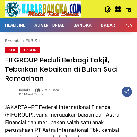
Langsung
ke
konten
HEADLINE
ADVERTORIAL
BANGKA
BABAR
PEMK
Beranda
EKBIS
EKBIS
HEADLINE
FIFGROUP Peduli Berbagi Takjil,
Tebarkan Kebaikan di Bulan Suci
Ramadhan
Redaksi
2 Min Baca
27 Maret 2025
JAKARTA – PT Federal International Finance
(FIFGROUP), yang merupakan bagian dari Astra
Financial dan merupakan salah satu anak
perusahaan PT Astra International Tbk, kembali