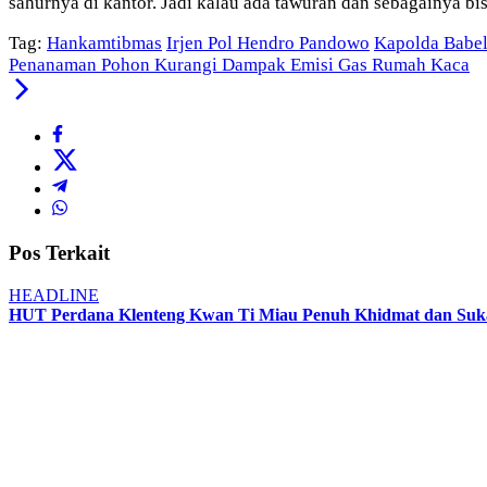
sahurnya di kantor. Jadi kalau ada tawuran dan sebagainya bi
Tag:
Hankamtibmas
Irjen Pol Hendro Pandowo
Kapolda Babe
Penanaman Pohon Kurangi Dampak Emisi Gas Rumah Kaca
Pos Terkait
HEADLINE
HUT Perdana Klenteng Kwan Ti Miau Penuh Khidmat dan Suka