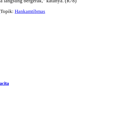
sa langsung bergerak,” katanya. (R78)
l
Topik:
Hankamtibmas
cita