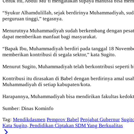
Untuk itu, Abdul Mu’ti mengatakan supaya manusia bisa me
“Syukur Alhamdulillah, sejak berdirinya Muhammadiyah, suda
perguruan tinggi,” tegasnya.
Menurutnya Muhammadiyah sudah berkembang dengan pesat, bu
dapat memberikan manfaat bagi masyarakat.
“Bapak Ibu, Muhammadiyah berdiri pada tanggal 18 November 
memberikan kontribusi di segala sektor,” kata Sugito.
Menurut Sugito, Muhammadiyah telah berkontribusi seperti bid
Kontribusi itu dirasakan di Babel dengan berdirinya amal usah
Muhammadiyah di setiap kabupaten/kota.
Harapannya, Muhammadiyah bisa mendirikan fakultas kedokte
Sumber: Dinas Kominfo
Tag:
Mendikdasmen
Pemprov Babel
Penjabat Gubernur
Sugit
Kata Sugito, Pendidikan Ciptakan SDM Yang Berkualitas