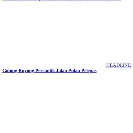
HEADLINE
Gotong Royong Percantik Jalan Pulau Pelepas