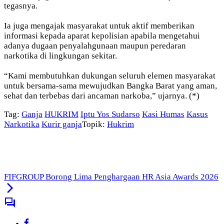
tegasnya.
Ia juga mengajak masyarakat untuk aktif memberikan
informasi kepada aparat kepolisian apabila mengetahui
adanya dugaan penyalahgunaan maupun peredaran
narkotika di lingkungan sekitar.
“Kami membutuhkan dukungan seluruh elemen masyarakat
untuk bersama-sama mewujudkan Bangka Barat yang aman,
sehat dan terbebas dari ancaman narkoba,” ujarnya. (*)
Tag:
Ganja
HUKRIM
Iptu Yos Sudarso
Kasi Humas
Kasus
Narkotika
Kurir ganja
Topik:
Hukrim
FIFGROUP Borong Lima Penghargaan HR Asia Awards 2026