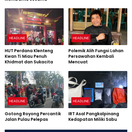
HEADLINE
HEADLINE
HUT Perdana Klenteng
Polemik Alih Fungsi Lahan
Kwan Ti Miau Penuh
Persawahan Kembali
Khidmat dan Sukacita
Mencuat
HEADLINE
HEADLINE
Gotong Royong Percantik
IRT Asal Pangkalpinang
Jalan Pulau Pelepas
Kedapatan Miliki Sabu