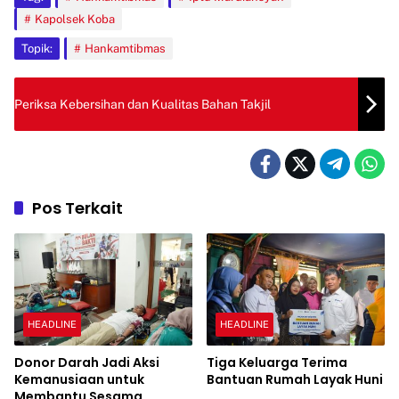
Kapolsek Koba
Topik:
Hankamtibmas
Periksa Kebersihan dan Kualitas Bahan Takjil
Pos Terkait
HEADLINE
HEADLINE
Donor Darah Jadi Aksi
Tiga Keluarga Terima
Kemanusiaan untuk
Bantuan Rumah Layak Huni
Membantu Sesama