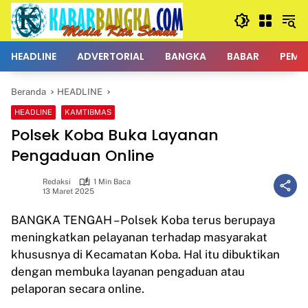
Langsung
ke
konten
HEADLINE
ADVERTORIAL
BANGKA
BABAR
PEMK
Beranda
HEADLINE
HEADLINE
KAMTIBMAS
Polsek Koba Buka Layanan
Pengaduan Online
Redaksi
1 Min Baca
13 Maret 2025
BANGKA TENGAH – Polsek Koba terus berupaya
meningkatkan pelayanan terhadap masyarakat
khususnya di Kecamatan Koba. Hal itu dibuktikan
dengan membuka layanan pengaduan atau
pelaporan secara online.