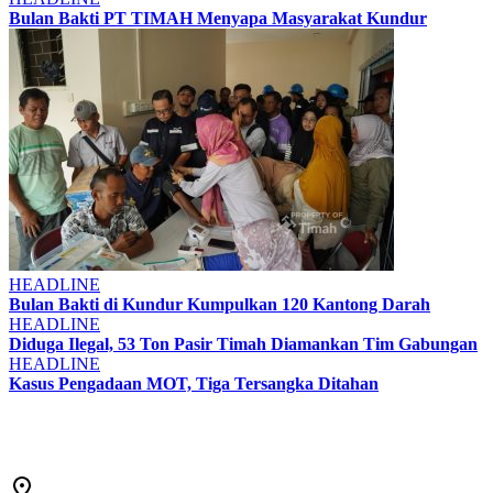
Bulan Bakti PT TIMAH Menyapa Masyarakat Kundur
HEADLINE
Bulan Bakti di Kundur Kumpulkan 120 Kantong Darah
HEADLINE
Diduga Ilegal, 53 Ton Pasir Timah Diamankan Tim Gabungan
HEADLINE
Kasus Pengadaan MOT, Tiga Tersangka Ditahan