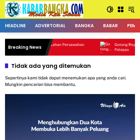
Langsung
ke
konten
HEADLINE
ADVERTORIAL
BANGKA
BABAR
PEMK
Polemik Alih Fungsi Lahan Persawahan
Gotong Royong Percant
Breaking News
Kembali Mencuat
Pelepas
Tidak ada yang ditemukan
Sepertinya kami tidak dapat menemukan apa yang anda cari.
Mungkin pencarian bisa membantu.