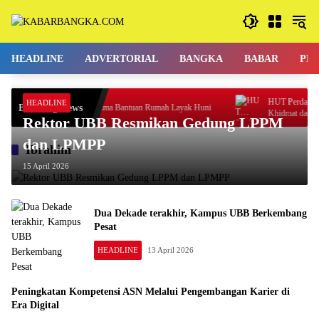
Langsung
ke
konten
HEADLINE
ADVERTORIAL
BANGKA
BABAR
PE
HUT Perdana Klen
HEADLINE
Breaking News
Tiga Keluarga Terima Bantuan Rumah Layak Huni
Khidmat dan Sukac
Rektor UBB Resmikan Gedung LPPM
dan LPMPP
Ibrahim
15 April 2026
Dua Dekade terakhir, Kampus UBB Berkembang
Pesat
HEADLINE
13 April 2026
Peningkatan Kompetensi ASN Melalui Pengembangan Karier di
Era Digital