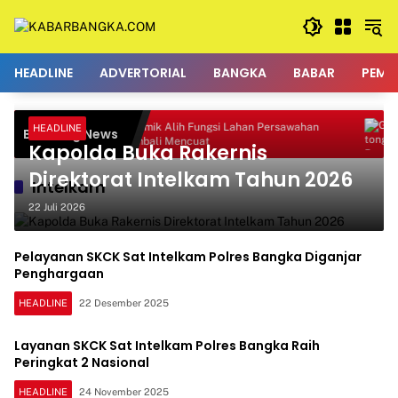
Langsung
ke
konten
HEADLINE
ADVERTORIAL
BANGKA
BABAR
PEMK
u Penuh
Polemik Alih Fungsi Lahan Persawahan
Go
HEADLINE
Breaking News
Kembali Mencuat
P
Kapolda Buka Rakernis
Direktorat Intelkam Tahun 2026
Intelkam
22 Juli 2026
Pelayanan SKCK Sat Intelkam Polres Bangka Diganjar
Penghargaan
HEADLINE
22 Desember 2025
Layanan SKCK Sat Intelkam Polres Bangka Raih
Peringkat 2 Nasional
HEADLINE
24 November 2025