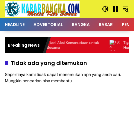
Langsung
ke
konten
HEADLINE
ADVERTORIAL
BANGKA
BABAR
PEMK
a
Donor Darah Jadi Aksi Kemanusiaan untuk
Tiga Kel
Breaking News
Membantu Sesama
Huni
Tidak ada yang ditemukan
Sepertinya kami tidak dapat menemukan apa yang anda cari.
Mungkin pencarian bisa membantu.