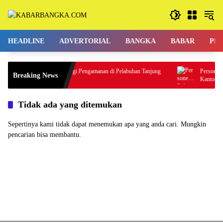
Langsung
ke
konten
HEADLINE
ADVERTORIAL
BANGKA
BABAR
PE
Perkuat Sinergi Pengamanan di Pelabuhan Tanjung
Personel Po
Breaking News
Kalian
Kantor Bupat
Tidak ada yang ditemukan
Sepertinya kami tidak dapat menemukan apa yang anda cari. Mungkin
pencarian bisa membantu.