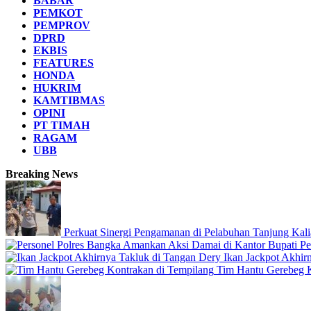
BABAR
PEMKOT
PEMPROV
DPRD
EKBIS
FEATURES
HONDA
HUKRIM
KAMTIBMAS
OPINI
PT TIMAH
RAGAM
UBB
Breaking News
Perkuat Sinergi Pengamanan di Pelabuhan Tanjung Kal
Pe
Ikan Jackpot Akhir
Tim Hantu Gerebeg K