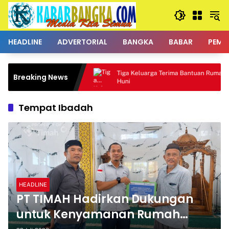
Langsung
ke
konten
HEADLINE
ADVERTORIAL
BANGKA
BABAR
PEMK
an untuk
Tiga Keluarga Terima Bantuan Rumah Layak
Breaking News
Huni
Tempat Ibadah
HEADLINE
PT TIMAH Hadirkan Dukungan
untuk Kenyamanan Rumah