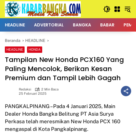
Langsung
ke
konten
HEADLINE
ADVERTORIAL
BANGKA
BABAR
PEMK
Beranda
HEADLINE
HEADLINE
HONDA
Tampilan New Honda PCX160 Yang
Paling Mencolok, Berikan Kesan
Premium dan Tampil Lebih Gagah
Redaksi
2 Min Baca
25 Februari 2025
PANGKALPINANG – Pada 4 Januari 2025, Main
Dealer Honda Bangka Belitung PT Asia Surya
Perkasa telah meresmikan New Honda PCX 160
mengaspal di Kota Pangkalpinang.