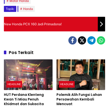
Motor Honda
Topik:
Honda
New Honda PCX 160 Jadi Primadona!
Pos Terkait
HEADLINE
HEADLINE
HUT Perdana Klenteng
Polemik Alih Fungsi Lahan
Kwan Ti Miau Penuh
Persawahan Kembali
Khidmat dan Sukacita
Mencuat