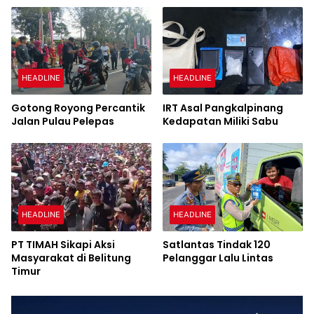
HEADLINE
HEADLINE
Gotong Royong Percantik
IRT Asal Pangkalpinang
Jalan Pulau Pelepas
Kedapatan Miliki Sabu
HEADLINE
HEADLINE
PT TIMAH Sikapi Aksi
Satlantas Tindak 120
Masyarakat di Belitung
Pelanggar Lalu Lintas
Timur