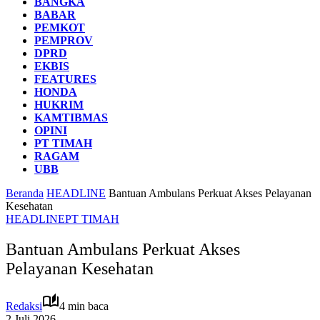
BANGKA
BABAR
PEMKOT
PEMPROV
DPRD
EKBIS
FEATURES
HONDA
HUKRIM
KAMTIBMAS
OPINI
PT TIMAH
RAGAM
UBB
Beranda
HEADLINE
Bantuan Ambulans Perkuat Akses Pelayanan
Kesehatan
HEADLINE
PT TIMAH
Bantuan Ambulans Perkuat Akses
Pelayanan Kesehatan
Redaksi
4 min baca
2 Juli 2026