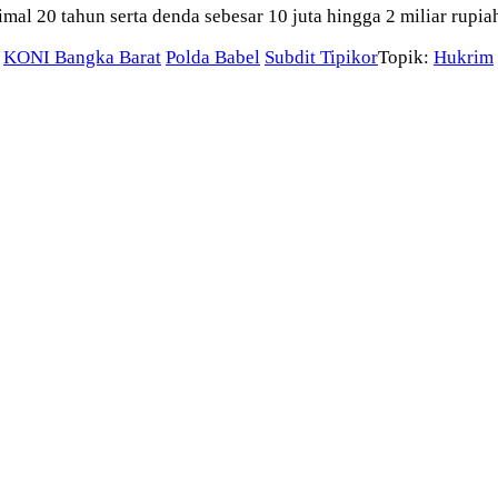
 20 tahun serta denda sebesar 10 juta hingga 2 miliar rupiah
KONI Bangka Barat
Polda Babel
Subdit Tipikor
Topik:
Hukrim