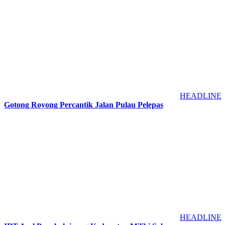
HEADLINE
Gotong Royong Percantik Jalan Pulau Pelepas
HEADLINE