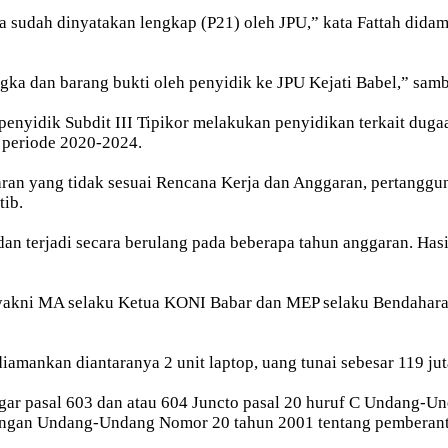
ka sudah dinyatakan lengkap (P21) oleh JPU,” kata Fattah di
gka dan barang bukti oleh penyidik ke JPU Kejati Babel,” sam
 penyidik Subdit III Tipikor melakukan penyidikan terkait du
 periode 2020-2024.
 yang tidak sesuai Rencana Kerja dan Anggaran, pertanggungj
tib.
dan terjadi secara berulang pada beberapa tahun anggaran. Ha
 yakni MA selaku Ketua KONI Babar dan MEP selaku Bendahara 
iamankan diantaranya 2 unit laptop, uang tunai sebesar 119 ju
gar pasal 603 dan atau 604 Juncto pasal 20 huruf C Undang-U
ngan Undang-Undang Nomor 20 tahun 2001 tentang pemberanta