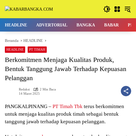
Langsung
ke
konten
HEADLINE
ADVERTORIAL
BANGKA
BABAR
PE
Beranda
HEADLINE
HEADLINE
PT TIMAH
Berkomitmen Menjaga Kualitas Produk,
Bentuk Tanggung Jawab Terhadap Kepuasan
Pelanggan
Redaksi
2 Min Baca
14 Maret 2025
PANGKALPINANG –
PT Timah Tbk
terus berkomitmen
untuk menjaga kualitas produk timah sebagai bentuk
tanggung jawab terhadap kepuasan pelanggan.