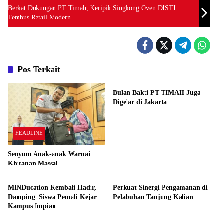
Berkat Dukungan PT Timah, Keripik Singkong Oven DISTI
Tembus Retail Modern
Pos Terkait
HEADLINE
Bulan Bakti PT TIMAH Juga
Digelar di Jakarta
HEADLINE
Senyum Anak-anak Warnai
Khitanan Massal
HEADLINE
HEADLINE
MINDucation Kembali Hadir,
Perkuat Sinergi Pengamanan di
Dampingi Siswa Pemali Kejar
Pelabuhan Tanjung Kalian
Kampus Impian
HEADLINE
HEADLINE