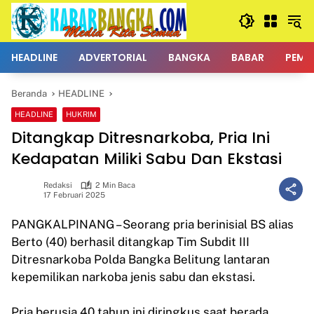
Langsung
ke
konten
HEADLINE
ADVERTORIAL
BANGKA
BABAR
PEMK
Beranda
HEADLINE
HEADLINE
HUKRIM
Ditangkap Ditresnarkoba, Pria Ini
Kedapatan Miliki Sabu Dan Ekstasi
Redaksi
2 Min Baca
17 Februari 2025
PANGKALPINANG – Seorang pria berinisial BS alias
Berto (40) berhasil ditangkap Tim Subdit III
Ditresnarkoba Polda Bangka Belitung lantaran
kepemilikan narkoba jenis sabu dan ekstasi.
Pria berusia 40 tahun ini diringkus saat berada