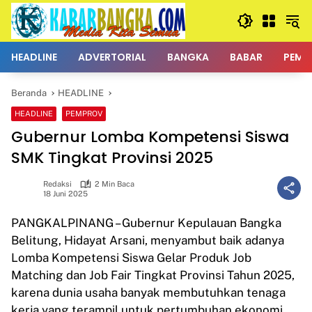
Langsung
ke
konten
HEADLINE
ADVERTORIAL
BANGKA
BABAR
PEMK
Beranda
HEADLINE
HEADLINE
PEMPROV
Gubernur Lomba Kompetensi Siswa
SMK Tingkat Provinsi 2025
Redaksi
2 Min Baca
18 Juni 2025
PANGKALPINANG – Gubernur Kepulauan Bangka
Belitung, Hidayat Arsani, menyambut baik adanya
Lomba Kompetensi Siswa Gelar Produk Job
Matching dan Job Fair Tingkat Provinsi Tahun 2025,
karena dunia usaha banyak membutuhkan tenaga
kerja yang terampil untuk pertumbuhan ekonomi.