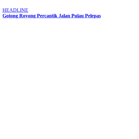
HEADLINE
Gotong Royong Percantik Jalan Pulau Pelepas