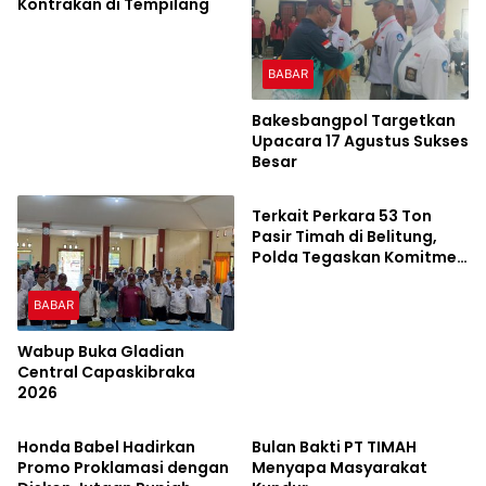
Kontrakan di Tempilang
BABAR
Bakesbangpol Targetkan
Upacara 17 Agustus Sukses
Besar
HEADLINE
Terkait Perkara 53 Ton
Pasir Timah di Belitung,
Polda Tegaskan Komitmen
Penegakan Hukum
BABAR
Wabup Buka Gladian
Central Capaskibraka
2026
HEADLINE
HEADLINE
Honda Babel Hadirkan
Bulan Bakti PT TIMAH
Promo Proklamasi dengan
Menyapa Masyarakat