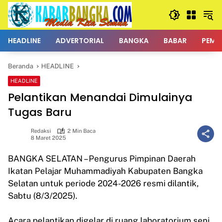
Langsung
ke
konten
HEADLINE
ADVERTORIAL
BANGKA
BABAR
PEMK
Beranda
HEADLINE
HEADLINE
Pelantikan Menandai Dimulainya
Tugas Baru
Redaksi
2 Min Baca
8 Maret 2025
BANGKA SELATAN – Pengurus Pimpinan Daerah
Ikatan Pelajar Muhammadiyah Kabupaten Bangka
Selatan untuk periode 2024-2026 resmi dilantik,
Sabtu (8/3/2025).
Acara pelantikan digelar di ruang laboratorium seni