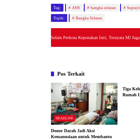
Tag:
ASN
bangka selatan
Suprayi
Topik:
Bangka Selatan
Selain Perkosa Keponakan Istri, Ternyata MJ Jug
Pos Terkait
HEADL
Tiga Kel
Rumah L
HEADLINE
Donor Darah Jadi Aksi
Kemanusiaan untuk Membantu