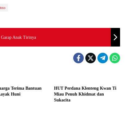
tno
a Garap Anak Tirinya
INE
HEADLINE
uarga Terima Bantuan
HUT Perdana Klenteng Kwan Ti
ayak Huni
Miau Penuh Khidmat dan
Sukacita