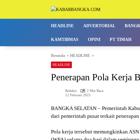
Langsung
ke
konten
HEADLINE
ADVERTORIAL
BANG
KAMTIBMAS
OPINI
PT TIMAH
Beranda
HEADLINE
HEADLINE
Penerapan Pola Kerja 
Redaksi
2 Min Baca
12 Februari 2025
BANGKA SELATAN – Pemerintah Kabupat
dari pemerintah pusat terkait penerapan 
Pola kerja tersebut memungkinkan ASN 
(WFA) selama dua hari dalam seminggu