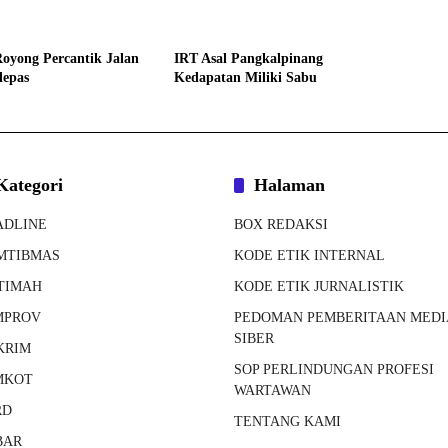
INE
HEADLINE
oyong Percantik Jalan
IRT Asal Pangkalpinang
lepas
Kedapatan Miliki Sabu
Kategori
Halaman
ADLINE
BOX REDAKSI
MTIBMAS
KODE ETIK INTERNAL
TIMAH
KODE ETIK JURNALISTIK
MPROV
PEDOMAN PEMBERITAAN MEDI
SIBER
KRIM
SOP PERLINDUNGAN PROFESI
MKOT
WARTAWAN
RD
TENTANG KAMI
BAR