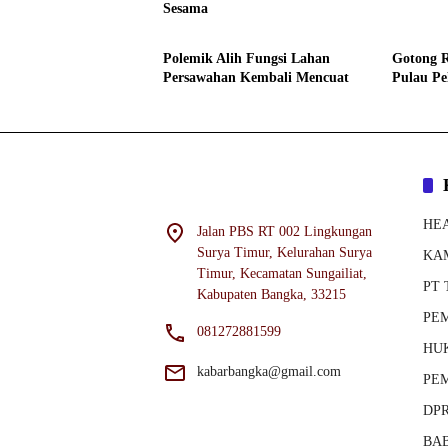
Sesama
HEADLINE
HEADL
Polemik Alih Fungsi Lahan
Gotong R
Persawahan Kembali Mencuat
Pulau Pe
HE
Jalan PBS RT 002 Lingkungan
Surya Timur, Kelurahan Surya
KA
Timur, Kecamatan Sungailiat,
PT 
Kabupaten Bangka, 33215
PE
081272881599
HU
kabarbangka@gmail.com
PE
DP
BA