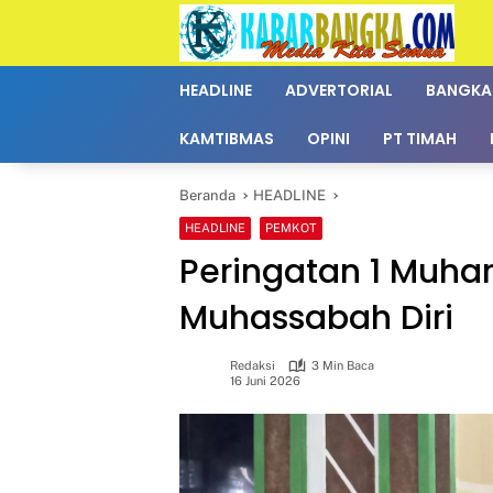
Langsung
ke
konten
HEADLINE
ADVERTORIAL
BANGKA
KAMTIBMAS
OPINI
PT TIMAH
Beranda
HEADLINE
HEADLINE
PEMKOT
Peringatan 1 Muh
Muhassabah Diri
Redaksi
3 Min Baca
16 Juni 2026