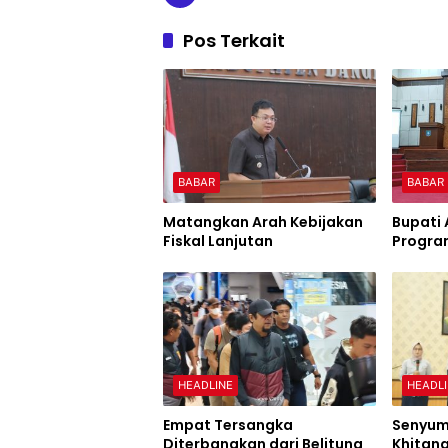
Pos Terkait
BABAR
BABAR
Matangkan Arah Kebijakan
Bupati 
Fiskal Lanjutan
Program
HEADLINE
HEADL
Empat Tersangka
Senyum
Diterbangkan dari Belitung
Khitan