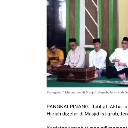
Peringatan 1 Muharrram di Masjid Istiqrob, Jerambah Ga
PANGKALPINANG – Tabligh Akbar m
Hijriah digelar di Masjid Istiqrob, 
Kegiatan tersebut menjadi momen