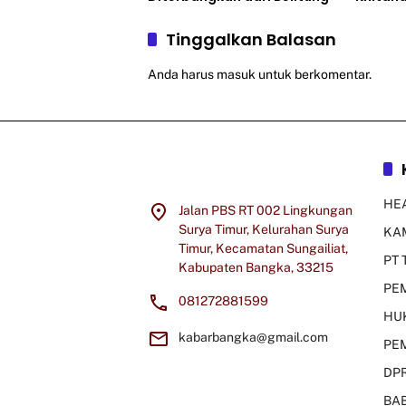
Tinggalkan Balasan
Anda harus
masuk
untuk berkomentar.
HE
Jalan PBS RT 002 Lingkungan
Surya Timur, Kelurahan Surya
KA
Timur, Kecamatan Sungailiat,
PT 
Kabupaten Bangka, 33215
PE
081272881599
HU
kabarbangka@gmail.com
PE
DP
BA