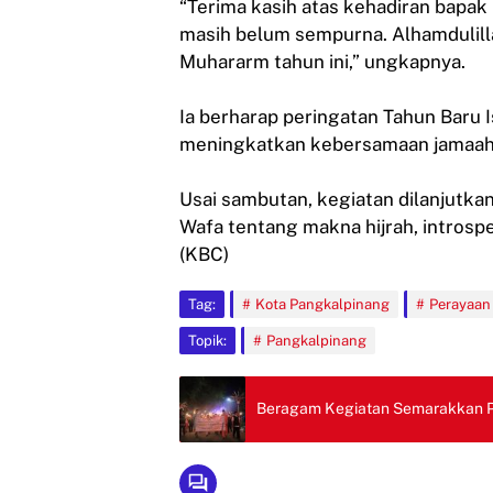
“Terima kasih atas kehadiran bapak
masih belum sempurna. Alhamdulill
Muhararm tahun ini,” ungkapnya.
Ia berharap peringatan Tahun Baru
meningkatkan kebersamaan jamaah
Usai sambutan, kegiatan dilanjutka
Wafa tentang makna hijrah, introspe
(KBC)
Tag:
Kota Pangkalpinang
Perayaan
Topik:
Pangkalpinang
Beragam Kegiatan Semarakkan Pe