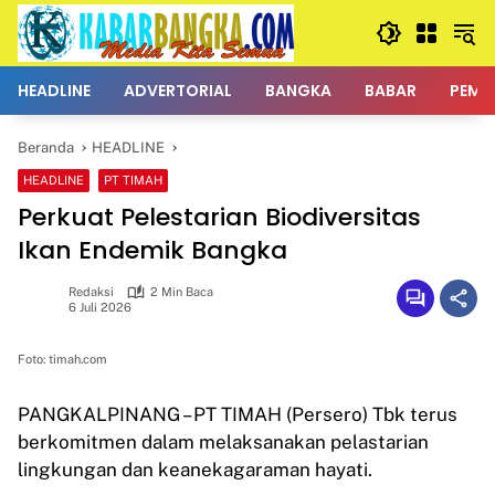
Langsung
ke
konten
HEADLINE
ADVERTORIAL
BANGKA
BABAR
PEMK
Beranda
HEADLINE
HEADLINE
PT TIMAH
Perkuat Pelestarian Biodiversitas
Ikan Endemik Bangka
Redaksi
2 Min Baca
6 Juli 2026
Foto: timah.com
PANGKALPINANG – PT TIMAH (Persero) Tbk terus
berkomitmen dalam melaksanakan pelastarian
lingkungan dan keanekagaraman hayati.