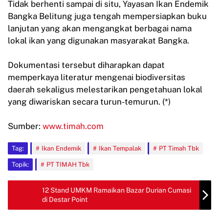
Tidak berhenti sampai di situ, Yayasan Ikan Endemik
Bangka Belitung juga tengah mempersiapkan buku
lanjutan yang akan mengangkat berbagai nama
lokal ikan yang digunakan masyarakat Bangka.
Dokumentasi tersebut diharapkan dapat
memperkaya literatur mengenai biodiversitas
daerah sekaligus melestarikan pengetahuan lokal
yang diwariskan secara turun-temurun. (*)
Sumber:
www.timah.com
Tag:
Ikan Endemik
Ikan Tempalak
PT Timah Tbk
Topik:
PT TIMAH Tbk
12 Stand UMKM Ramaikan Bazar Durian Cumasi
di Destar Point