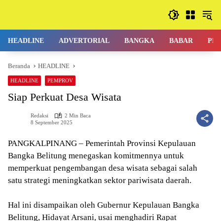
Langsung
ke
konten
HEADLINE
ADVERTORIAL
BANGKA
BABAR
PE
Beranda
HEADLINE
HEADLINE
PEMPROV
Siap Perkuat Desa Wisata
Redaksi
2 Min Baca
8 September 2025
PANGKALPINANG – Pemerintah Provinsi Kepulauan
Bangka Belitung menegaskan komitmennya untuk
memperkuat pengembangan desa wisata sebagai salah
satu strategi meningkatkan sektor pariwisata daerah.
Hal ini disampaikan oleh Gubernur Kepulauan Bangka
Belitung, Hidayat Arsani, usai menghadiri Rapat