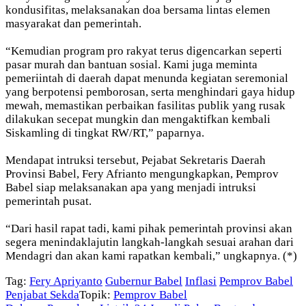
kondusifitas, melaksanakan doa bersama lintas elemen
masyarakat dan pemerintah.
“Kemudian program pro rakyat terus digencarkan seperti
pasar murah dan bantuan sosial. Kami juga meminta
pemeriintah di daerah dapat menunda kegiatan seremonial
yang berpotensi pemborosan, serta menghindari gaya hidup
mewah, memastikan perbaikan fasilitas publik yang rusak
dilakukan secepat mungkin dan mengaktifkan kembali
Siskamling di tingkat RW/RT,” paparnya.
Mendapat intruksi tersebut, Pejabat Sekretaris Daerah
Provinsi Babel, Fery Afrianto mengungkapkan, Pemprov
Babel siap melaksanakan apa yang menjadi intruksi
pemerintah pusat.
“Dari hasil rapat tadi, kami pihak pemerintah provinsi akan
segera menindaklajutin langkah-langkah sesuai arahan dari
Mendagri dan akan kami rapatkan kembali,” ungkapnya. (*)
Tag:
Fery Apriyanto
Gubernur Babel
Inflasi
Pemprov Babel
Penjabat Sekda
Topik:
Pemprov Babel