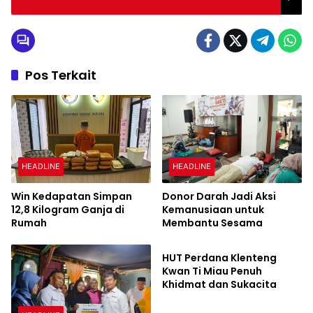
Pos Terkait
HEADLINE
HEADLINE
Win Kedapatan Simpan
Donor Darah Jadi Aksi
12,8 Kilogram Ganja di
Kemanusiaan untuk
Rumah
Membantu Sesama
HEADLINE
HUT Perdana Klenteng
Kwan Ti Miau Penuh
Khidmat dan Sukacita