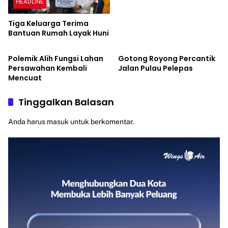
HEADLINE
Tiga Keluarga Terima
Bantuan Rumah Layak Huni
HEADLINE
HEADLINE
Polemik Alih Fungsi Lahan
Gotong Royong Percantik
Persawahan Kembali
Jalan Pulau Pelepas
Mencuat
Tinggalkan Balasan
Anda harus
masuk
untuk berkomentar.