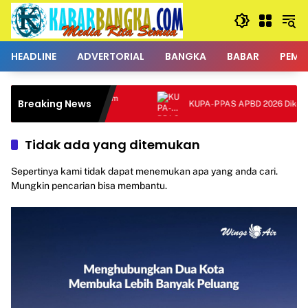
Langsung
ke
konten
HEADLINE
ADVERTORIAL
BANGKA
BABAR
PEMK
lator Kawal Program
Breaking News
KUPA-PPAS APBD 2026 Dikoreksi
Tidak ada yang ditemukan
Sepertinya kami tidak dapat menemukan apa yang anda cari.
Mungkin pencarian bisa membantu.