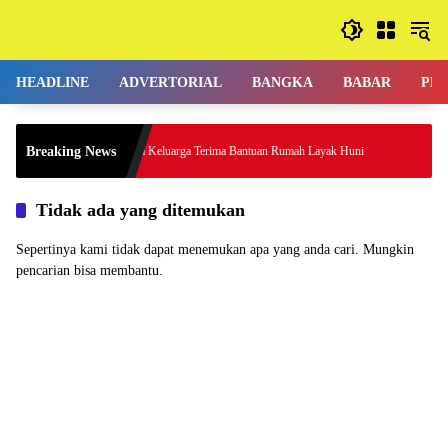
Langsung
ke
konten
HEADLINE
ADVERTORIAL
BANGKA
BABAR
PE
HUT P
Breaking News
Tiga Keluarga Terima Bantuan Rumah Layak Huni
Khidma
Tidak ada yang ditemukan
Sepertinya kami tidak dapat menemukan apa yang anda cari. Mungkin
pencarian bisa membantu.