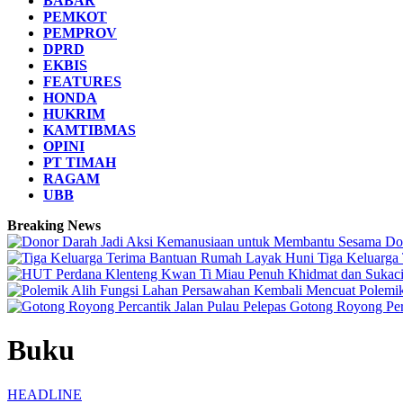
BABAR
PEMKOT
PEMPROV
DPRD
EKBIS
FEATURES
HONDA
HUKRIM
KAMTIBMAS
OPINI
PT TIMAH
RAGAM
UBB
Breaking News
Do
Tiga Keluarga
Polemi
Gotong Royong Perc
Buku
HEADLINE