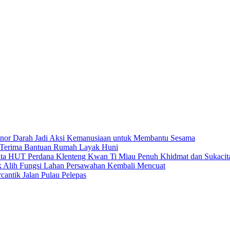
nor Darah Jadi Aksi Kemanusiaan untuk Membantu Sesama
 Terima Bantuan Rumah Layak Huni
HUT Perdana Klenteng Kwan Ti Miau Penuh Khidmat dan Sukacit
k Alih Fungsi Lahan Persawahan Kembali Mencuat
antik Jalan Pulau Pelepas