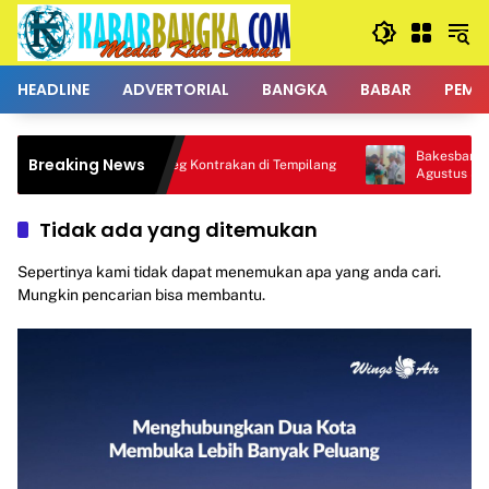
Langsung
ke
konten
HEADLINE
ADVERTORIAL
BANGKA
BABAR
PEMK
Bakesbangpol Targetk
Breaking News
Tim Hantu Gerebeg Kontrakan di Tempilang
Agustus Sukses Besar
Tidak ada yang ditemukan
Sepertinya kami tidak dapat menemukan apa yang anda cari.
Mungkin pencarian bisa membantu.