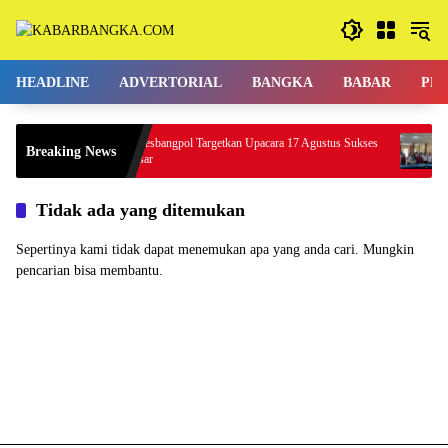
Langsung
ke
konten
HEADLINE
ADVERTORIAL
BANGKA
BABAR
PE
Bakesbangpol Targetkan Upacara 17 Agustus Sukses
Breaking News
g
Wab
Besar
Tidak ada yang ditemukan
Sepertinya kami tidak dapat menemukan apa yang anda cari. Mungkin
pencarian bisa membantu.