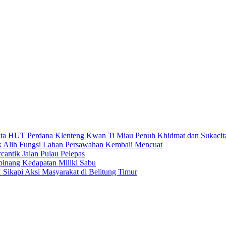
HUT Perdana Klenteng Kwan Ti Miau Penuh Khidmat dan Sukacit
k Alih Fungsi Lahan Persawahan Kembali Mencuat
antik Jalan Pulau Pelepas
pinang Kedapatan Miliki Sabu
ikapi Aksi Masyarakat di Belitung Timur