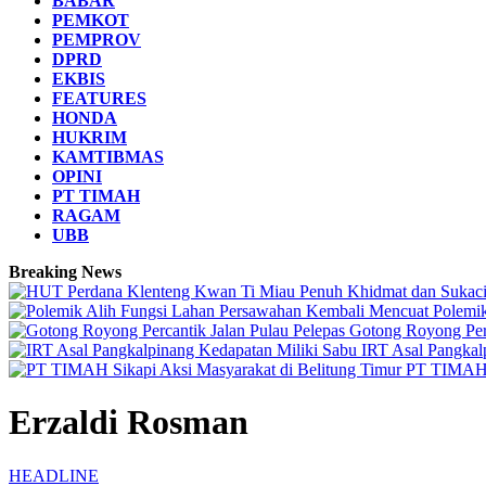
BABAR
PEMKOT
PEMPROV
DPRD
EKBIS
FEATURES
HONDA
HUKRIM
KAMTIBMAS
OPINI
PT TIMAH
RAGAM
UBB
Breaking News
Polemi
Gotong Royong Perc
IRT Asal Pangkal
PT TIMAH S
Erzaldi Rosman
HEADLINE