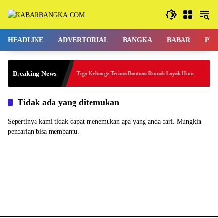
Langsung
ke
konten
HEADLINE
ADVERTORIAL
BANGKA
BABAR
PE
 untuk
Breaking News
Tiga Keluarga Terima Bantuan Rumah Layak Huni
Tidak ada yang ditemukan
Sepertinya kami tidak dapat menemukan apa yang anda cari. Mungkin
pencarian bisa membantu.