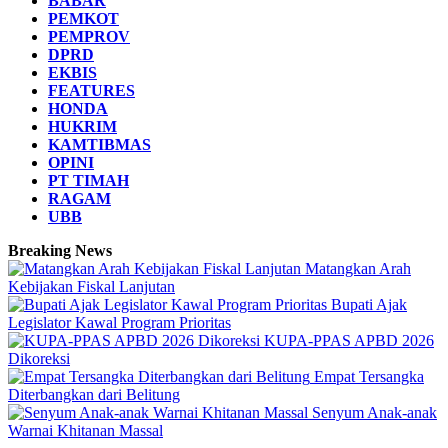
BABAR
PEMKOT
PEMPROV
DPRD
EKBIS
FEATURES
HONDA
HUKRIM
KAMTIBMAS
OPINI
PT TIMAH
RAGAM
UBB
Breaking News
Matangkan Arah
Kebijakan Fiskal Lanjutan
Bupati Ajak
Legislator Kawal Program Prioritas
KUPA-PPAS APBD 2026
Dikoreksi
Empat Tersangka
Diterbangkan dari Belitung
Senyum Anak-anak
Warnai Khitanan Massal