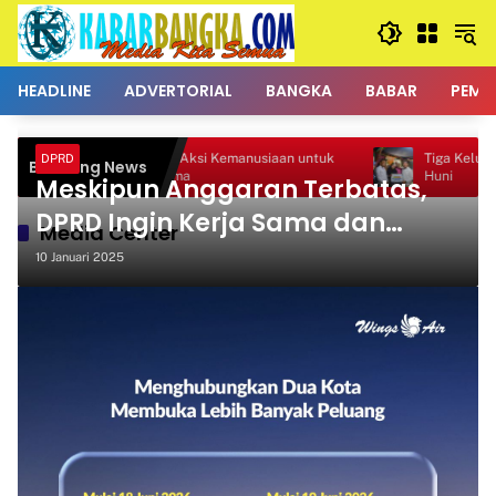
Langsung
ke
konten
HEADLINE
ADVERTORIAL
BANGKA
BABAR
PEMK
Donor Darah Jadi Aksi Kemanusiaan untuk
Tiga Keluarga Terima
DPRD
Breaking News
Membantu Sesama
Huni
Meskipun Anggaran Terbatas,
DPRD Ingin Kerja Sama dan
Media Center
Sinergitas Tetap Berlanjut
10 Januari 2025