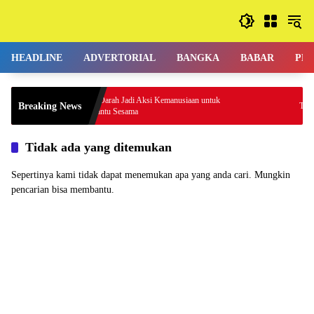
Langsung
ke
konten
HEADLINE
ADVERTORIAL
BANGKA
BABAR
PE
Donor Darah Jadi Aksi Kemanusiaan untuk
Breaking News
Tiga Kelu
Membantu Sesama
Tidak ada yang ditemukan
Sepertinya kami tidak dapat menemukan apa yang anda cari. Mungkin
pencarian bisa membantu.