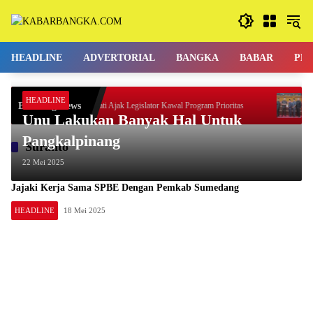
Langsung
ke
konten
HEADLINE
ADVERTORIAL
BANGKA
BABAR
PE
HEADLINE
Breaking News
Bupati Ajak Legislator Kawal Program Prioritas
KUPA
Unu Lakukan Banyak Hal Untuk
Pangkalpinang
Suranto
22 Mei 2025
Jajaki Kerja Sama SPBE Dengan Pemkab Sumedang
HEADLINE
18 Mei 2025