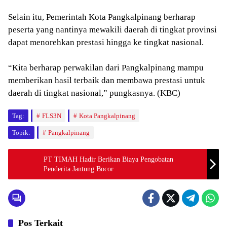
Selain itu, Pemerintah Kota Pangkalpinang berharap
peserta yang nantinya mewakili daerah di tingkat provinsi
dapat menorehkan prestasi hingga ke tingkat nasional.
“Kita berharap perwakilan dari Pangkalpinang mampu
memberikan hasil terbaik dan membawa prestasi untuk
daerah di tingkat nasional,” pungkasnya. (KBC)
Tag:
FLS3N
Kota Pangkalpinang
Topik:
Pangkalpinang
PT TIMAH Hadir Berikan Biaya Pengobatan
Penderita Jantung Bocor
Pos Terkait
HEADLINE
BABAR