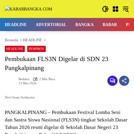
Langsung
ke
konten
HEADLINE
ADVERTORIAL
BANGKA
BABAR
PE
Beranda
HEADLINE
HEADLINE
PEMPROV
Pembukaan FLS3N Digelar di SDN 23
Pangkalpinang
Redaksi
2 Min Baca
13 Mei 2026
Devi Insan Syahputra
PANGKALPINANG – Pembukaan Festival Lomba Seni
dan Sastra Siswa Nasional (FLS3N) tingkat Sekolah Dasar
Tahun 2026 resmi digelar di Sekolah Dasar Negeri 23