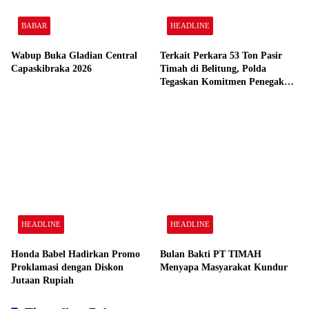
Jalan PBS RT 002 Lingkungan Surya Timur, Kelurahan Surya
Timur, Kecamatan Sungailiat, Kabupaten Bangka, 33215
081272881599
kabarbangka@gmail.com
Kategori