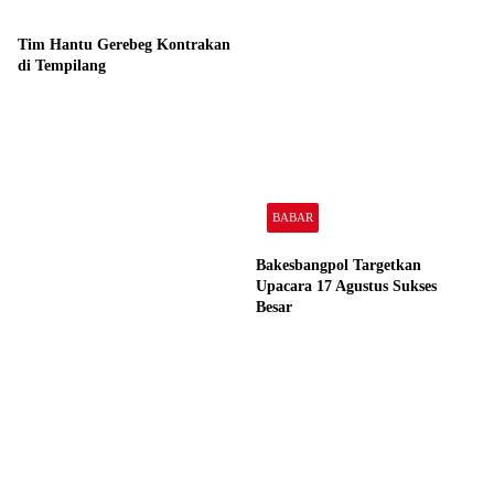
Tim Hantu Gerebeg Kontrakan
Bakesbangpol Targetkan
di Tempilang
Upacara 17 Agustus Sukses
Besar
BABAR
HEADLINE
Wabup Buka Gladian Central
Terkait Perkara 53 Ton Pasir
Capaskibraka 2026
Timah di Belitung, Polda
Tegaskan Komitmen Penegakan
HEADLINE
Hukum
Honda Babel Hadirkan Promo
Proklamasi dengan Diskon
Jutaan Rupiah
HEADLINE
Bulan Bakti PT TIMAH
Menyapa Masyarakat Kundur
Tinggalkan Balasan
Anda harus
masuk
untuk berkomentar.