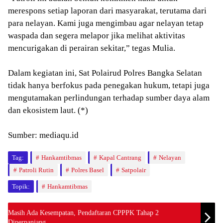
merespons setiap laporan dari masyarakat, terutama dari
para nelayan. Kami juga mengimbau agar nelayan tetap
waspada dan segera melapor jika melihat aktivitas
mencurigakan di perairan sekitar,” tegas Mulia.
Dalam kegiatan ini, Sat Polairud Polres Bangka Selatan
tidak hanya berfokus pada penegakan hukum, tetapi juga
mengutamakan perlindungan terhadap sumber daya alam
dan ekosistem laut. (*)
Sumber: mediaqu.id
Tag:
Hankamtibmas
Kapal Cantrang
Nelayan
Patroli Rutin
Polres Basel
Satpolair
Topik:
Hankamtibmas
Masih Ada Kesempatan, Pendaftaran CPPPK Tahap 2
Diperpanjang