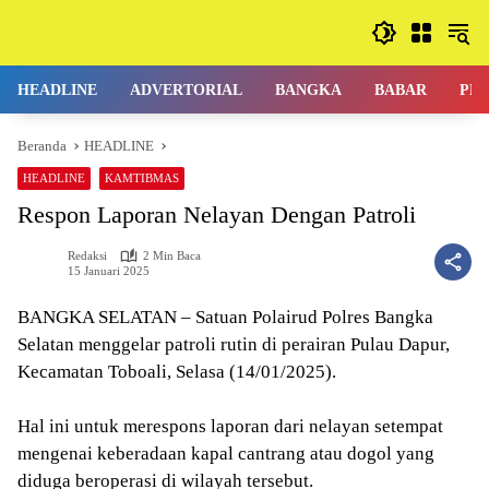
Langsung
ke
konten
HEADLINE
ADVERTORIAL
BANGKA
BABAR
PE
Beranda
HEADLINE
HEADLINE
KAMTIBMAS
Respon Laporan Nelayan Dengan Patroli
Redaksi
2 Min Baca
15 Januari 2025
BANGKA SELATAN – Satuan Polairud Polres Bangka
Selatan menggelar patroli rutin di perairan Pulau Dapur,
Kecamatan Toboali, Selasa (14/01/2025).
Hal ini untuk merespons laporan dari nelayan setempat
mengenai keberadaan kapal cantrang atau dogol yang
diduga beroperasi di wilayah tersebut.