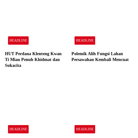
HEADLINE
HEADLINE
HUT Perdana Klenteng Kwan
Polemik Alih Fungsi Lahan
Ti Miau Penuh Khidmat dan
Persawahan Kembali Mencuat
Sukacita
HEADLINE
HEADLINE