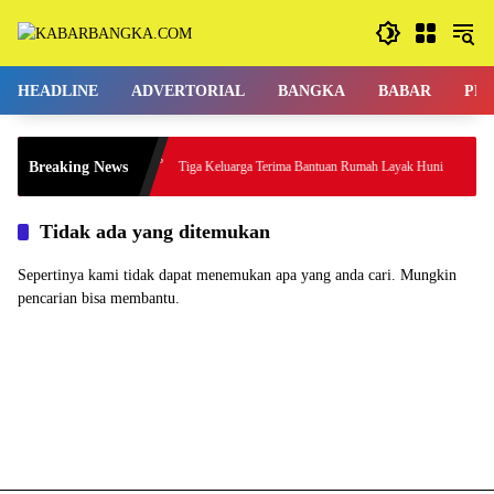
Langsung
ke
konten
HEADLINE
ADVERTORIAL
BANGKA
BABAR
PE
n untuk
Breaking News
Tiga Keluarga Terima Bantuan Rumah Layak Huni
Tidak ada yang ditemukan
Sepertinya kami tidak dapat menemukan apa yang anda cari. Mungkin
pencarian bisa membantu.