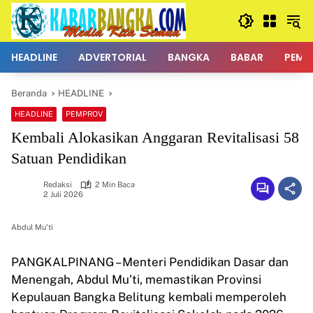
Langsung
ke
konten
HEADLINE
ADVERTORIAL
BANGKA
BABAR
PEMK
Beranda
HEADLINE
HEADLINE
PEMPROV
Kembali Alokasikan Anggaran Revitalisasi 58
Satuan Pendidikan
Redaksi
2 Min Baca
2 Juli 2026
Abdul Mu'ti
PANGKALPINANG – Menteri Pendidikan Dasar dan
Menengah, Abdul Mu’ti, memastikan Provinsi
Kepulauan Bangka Belitung kembali memperoleh