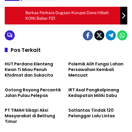
Berkas Perkara Dugaan Korupsi Dana Hibah
KONI Babar P21
Pos Terkait
HEADLINE
HEADLINE
HUT Perdana Klenteng
Polemik Alih Fungsi Lahan
Kwan Ti Miau Penuh
Persawahan Kembali
Khidmat dan Sukacita
Mencuat
HEADLINE
HEADLINE
Gotong Royong Percantik
IRT Asal Pangkalpinang
Jalan Pulau Pelepas
Kedapatan Miliki Sabu
HEADLINE
HEADLINE
PT TIMAH Sikapi Aksi
Satlantas Tindak 120
Masyarakat di Belitung
Pelanggar Lalu Lintas
Timur