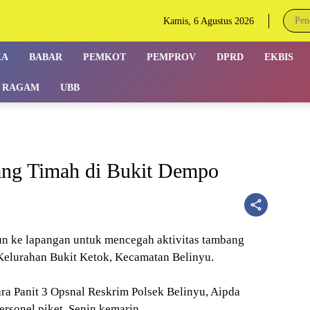
Kamis, 6 Agustus 2026
KA
BABAR
PEMKOT
PEMPROV
DPRD
EKBIS
RAGAM
UBB
ang Timah di Bukit Dempo
n ke lapangan untuk mencegah aktivitas tambang
 Kelurahan Bukit Ketok, Kecamatan Belinyu.
ra Panit 3 Opsnal Reskrim Polsek Belinyu, Aipda
rsonel piket, Senin kemarin.