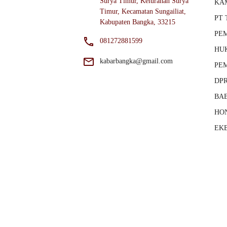
Surya Timur, Kelurahan Surya
KA
Timur, Kecamatan Sungailiat,
PT 
Kabupaten Bangka, 33215
PE
081272881599
HU
kabarbangka@gmail.com
PE
DP
BA
HO
EKB