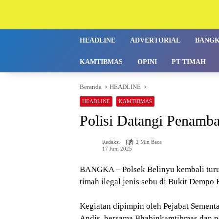
Langsung
ke
konten
HEADLINE
ADVERTORIAL
BANG
KAMTIBMAS
OPINI
PT TIMAH
Beranda
HEADLINE
HEADLINE
KAMTIBMAS
Polisi Datangi Penamb
Redaksi
2 Min Baca
17 Juni 2025
BANGKA – Polsek Belinyu kembali turu
timah ilegal jenis sebu di Bukit Dempo
Kegiatan dipimpin oleh Pejabat Sementa
Andis, bersama Bhabinkamtibmas dan pe